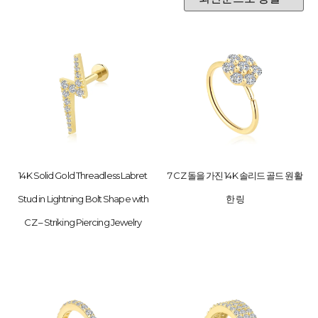
14K Solid Gold Threadless Labret
7 CZ 돌을 가진 14K 솔리드 골드 원활
Stud in Lightning Bolt Shape with
한 링
CZ – Striking Piercing Jewelry