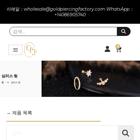
이메일：wholesale@goldpiercingfactory.com WhatsApp：
+14086905740
0
심리스 링
홈
심리스 링
→ 제품 목록